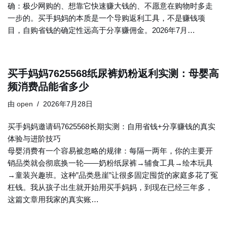
确：极少网购的、想靠它快速赚大钱的、不愿意在购物时多走
一步的。买手妈妈的本质是一个导购返利工具，不是赚钱项
目，自购省钱的确定性远高于分享赚佣金。2026年7月…
买手妈妈7625568纸尿裤奶粉返利实测：母婴高
频消费品能省多少
由
open
2026年7月28日
买手妈妈邀请码7625568长期实测：自用省钱+分享赚钱的真实
体验与进阶技巧
母婴消费有一个容易被忽略的规律：每隔一两年，你的主要开
销品类就会彻底换一轮——奶粉纸尿裤→辅食工具→绘本玩具
→童装兴趣班。这种”品类悬崖”让很多固定囤货的家庭多花了冤
枉钱。我从孩子出生就开始用买手妈妈，到现在已经三年多，
这篇文章用我家的真实账…