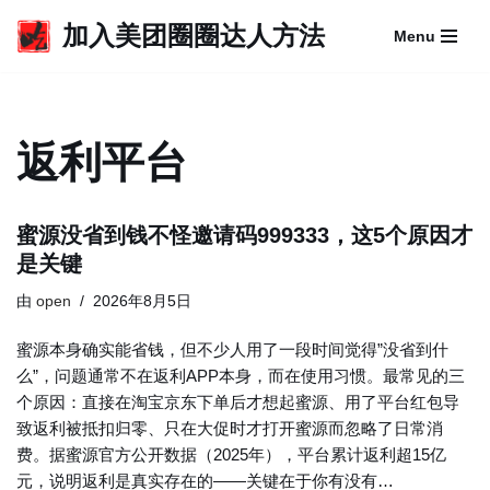
加入美团圈圈达人方法
Menu
跳
至
正
文
返利平台
蜜源没省到钱不怪邀请码999333，这5个原因才
是关键
由
open
2026年8月5日
蜜源本身确实能省钱，但不少人用了一段时间觉得”没省到什
么”，问题通常不在返利APP本身，而在使用习惯。最常见的三
个原因：直接在淘宝京东下单后才想起蜜源、用了平台红包导
致返利被抵扣归零、只在大促时才打开蜜源而忽略了日常消
费。据蜜源官方公开数据（2025年），平台累计返利超15亿
元，说明返利是真实存在的——关键在于你有没有…