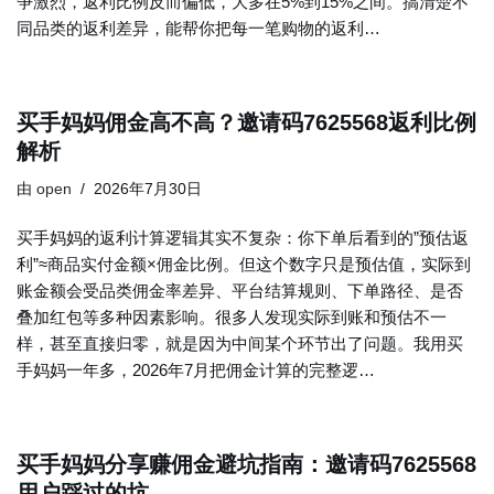
争激烈，返利比例反而偏低，大多在5%到15%之间。搞清楚不
同品类的返利差异，能帮你把每一笔购物的返利…
买手妈妈佣金高不高？邀请码7625568返利比例
解析
由
open
2026年7月30日
买手妈妈的返利计算逻辑其实不复杂：你下单后看到的”预估返
利”≈商品实付金额×佣金比例。但这个数字只是预估值，实际到
账金额会受品类佣金率差异、平台结算规则、下单路径、是否
叠加红包等多种因素影响。很多人发现实际到账和预估不一
样，甚至直接归零，就是因为中间某个环节出了问题。我用买
手妈妈一年多，2026年7月把佣金计算的完整逻…
买手妈妈分享赚佣金避坑指南：邀请码7625568
用户踩过的坑