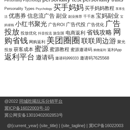
Personality Psychology
买手妈妈
买手妈妈教程
Personality Types
Psychology
享库生
优惠券
宝妈副业
信息流广告
副业
千千惠
副业推荐
活
宝
广告
小红书聚光
广告代投
广告ROI
广告优化
妈省钱
网
投放
省钱攻略
电商返利
投放优化
抖音投流
旅划算
美团圈圈
购省钱
联联周边游
网购返利
聚光
蜜源
获客成本
蜜源教程
投放
蜜源邀请码
返利App
购物返利
返利平台
邀请码
邀请码7625568
邀请码999333
@2022
同城吃喝玩乐分销平台
冀ICP备16022003号-10
冀公网安备13010402002853号
@{current_year}
{site_title}
|
{site_tagline}
|
冀ICP备16022003