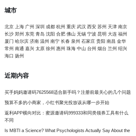
城市
北京
上海
广州
深圳
成都
杭州
重庆
武汉
西安
苏州
天津
南京
长沙
郑州
东莞
青岛
沈阳
合肥
佛山
无锡
宁波
昆明
大连
福州
厦门
哈尔滨
济南
温州
南宁
长春
泉州
石家庄
贵阳
南昌
金华
常州
南通
嘉兴
太原
徐州
惠州
珠海
中山
台州
烟台
兰州
绍兴
海口
扬州
近期内容
买手妈妈邀请码7625568适合新手吗？注册前最关心的几个问题
预算不多的小商家，小红书聚光投放该从哪一步开始
返利APP横向对比：蜜源邀请码999333和同类领券工具有什么
不同
Is MBTI a Science? What Psychologists Actually Say About the