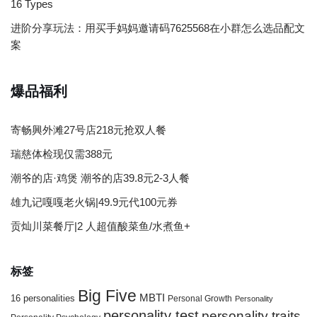
16 Types
进阶分享玩法：用买手妈妈邀请码7625568在小群怎么选品配文
案
爆品福利
寄畅興外滩27号店218元抢双人餐
瑞慈体检现仅需388元
潮爷的店·鸡煲 潮爷的店39.8元2-3人餐
雄九记嘎嘎老火锅|49.9元代100元券
贡灿川菜餐厅|2 人超值酸菜鱼/水煮鱼+
标签
Big Five
MBTI
16 personalities
Personal Growth
Personality
personality test
personality traits