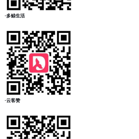
·多鲸生活
·云客赞