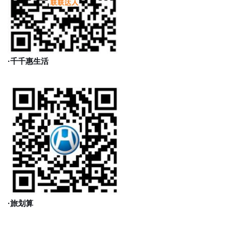
·千千惠生活
·旅划算