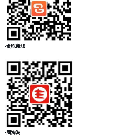
·贪吃商城
·圈淘淘