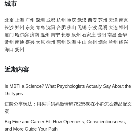
城市
北京
上海
广州
深圳
成都
杭州
重庆
武汉
西安
苏州
天津
南京
长沙
郑州
东莞
青岛
沈阳
合肥
佛山
无锡
宁波
昆明
大连
福州
厦门
哈尔滨
济南
温州
南宁
长春
泉州
石家庄
贵阳
南昌
金华
常州
南通
嘉兴
太原
徐州
惠州
珠海
中山
台州
烟台
兰州
绍兴
海口
扬州
近期内容
Is MBTI a Science? What Psychologists Actually Say About the
16 Types
进阶分享玩法：用买手妈妈邀请码7625568在小群怎么选品配文
案
Big Five and Career Fit: How Openness, Conscientiousness,
and More Guide Your Path