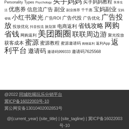
买手妈妈
买手妈妈教程
Personality Types
Psychology
享库生
优惠券
宝妈副业
信息流广告
副业
千千惠
副业推荐
活
宝妈
广告投
小红书聚光
广告代投
广告ROI
广告优化
省钱
网购
放
省钱攻略
电商返利
投放优化
抖音投流
旅划算
美团圈圈
省钱
联联周边游
网购返利
聚光投放
返
蜜源
获客成本
蜜源教程
蜜源邀请码
返利App
购物返利
利平台
邀请码
邀请码7625568
邀请码999333
@2022
同城吃喝玩乐分销平台
冀ICP备16022003号-10
冀公网安备13010402002853号
@{current_year}
{site_title}
|
{site_tagline}
|
冀ICP备16022003
号-10