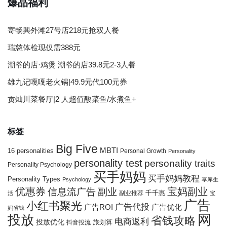
爆品福利
寄畅興外滩27号店218元抢双人餐
瑞慈体检现仅需388元
潮爷的店·鸡煲 潮爷的店39.8元2-3人餐
雄九记嘎嘎老火锅|49.9元代100元券
贡灿川菜餐厅|2 人超值酸菜鱼/水煮鱼+
标签
Big Five
MBTI
16 personalities
Personal Growth
Personality
personality test
personality traits
Personality Psychology
买手妈妈
买手妈妈教程
Personality Types
Psychology
享库生
优惠券
宝妈副业
信息流广告
副业
千千惠
副业推荐
活
宝
广告
小红书聚光
广告代投
广告ROI
广告优化
妈省钱
网
投放
省钱攻略
电商返利
投放优化
抖音投流
旅划算