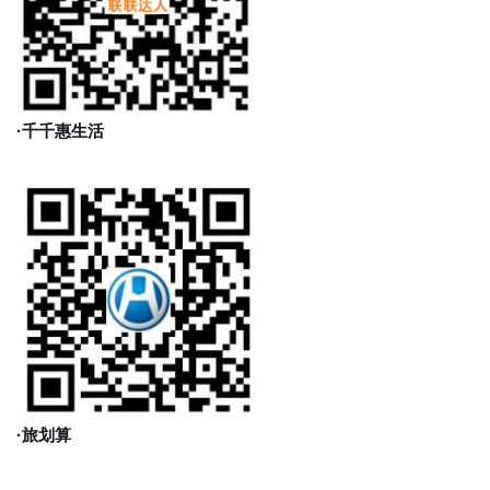
·千千惠生活
·旅划算