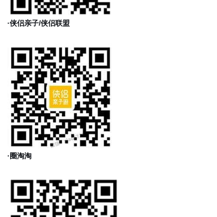
·侠侣亲子/侠侣联盟
·圈淘淘