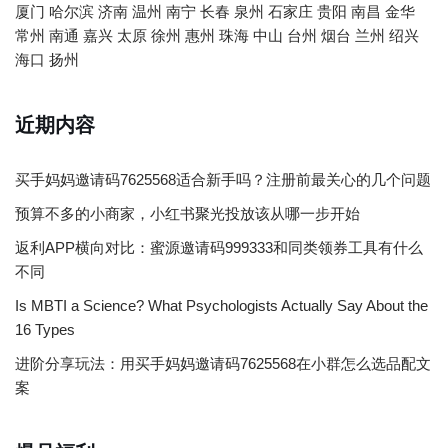
厦门
哈尔滨
济南
温州
南宁
长春
泉州
石家庄
贵阳
南昌
金华
常州
南通
嘉兴
太原
徐州
惠州
珠海
中山
台州
烟台
兰州
绍兴
海口
扬州
近期内容
买手妈妈邀请码7625568适合新手吗？注册前最关心的几个问题
预算不多的小商家，小红书聚光投放该从哪一步开始
返利APP横向对比：蜜源邀请码999333和同类领券工具有什么
不同
Is MBTI a Science? What Psychologists Actually Say About the
16 Types
进阶分享玩法：用买手妈妈邀请码7625568在小群怎么选品配文
案