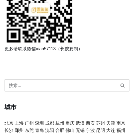
更多请联系微信xiao57113（长按复制）
城市
北京
上海
广州
深圳
成都
杭州
重庆
武汉
西安
苏州
天津
南京
长沙
郑州
东莞
青岛
沈阳
合肥
佛山
无锡
宁波
昆明
大连
福州