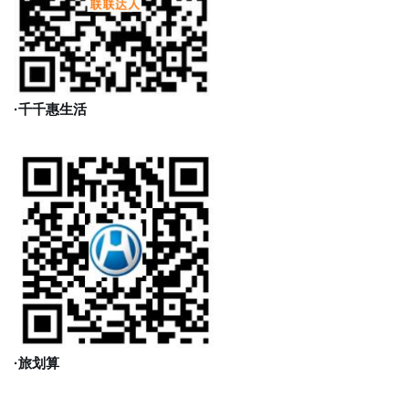
·千千惠生活
·旅划算