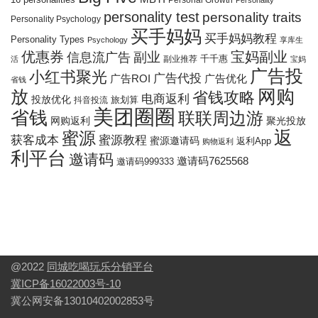
Personal Growth
Personality
personality test
personality traits
Personality Psychology
买手妈妈
买手妈妈教程
Personality Types
Psychology
享库生
优惠券
宝妈副业
信息流广告
副业
千千惠
副业推荐
活
宝妈
广告投
小红书聚光
广告代投
广告ROI
广告优化
省钱
网购
放
省钱攻略
电商返利
投放优化
抖音投流
旅划算
美团圈圈
省钱
联联周边游
网购返利
聚光投放
返
蜜源
获客成本
蜜源教程
蜜源邀请码
返利App
购物返利
利平台
邀请码
邀请码7625568
邀请码999333
@2022
同城吃喝玩乐分销平台
冀ICP备16022003号-10
冀公网安备13010402002853号