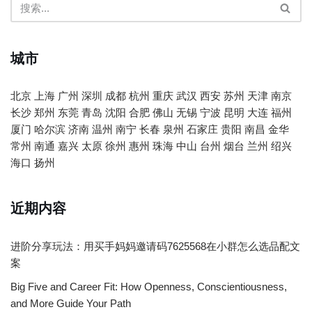
城市
北京
上海
广州
深圳
成都
杭州
重庆
武汉
西安
苏州
天津
南京
长沙
郑州
东莞
青岛
沈阳
合肥
佛山
无锡
宁波
昆明
大连
福州
厦门
哈尔滨
济南
温州
南宁
长春
泉州
石家庄
贵阳
南昌
金华
常州
南通
嘉兴
太原
徐州
惠州
珠海
中山
台州
烟台
兰州
绍兴
海口
扬州
近期内容
进阶分享玩法：用买手妈妈邀请码7625568在小群怎么选品配文
案
Big Five and Career Fit: How Openness, Conscientiousness,
and More Guide Your Path