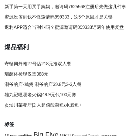
新手第一天用买手妈妈，邀请码7625568注册后先做这几件事
蜜源没省到钱不怪邀请码999333，这5个原因才是关键
返利APP适合当副业吗？蜜源邀请码999333近两年使用复盘
爆品福利
寄畅興外滩27号店218元抢双人餐
瑞慈体检现仅需388元
潮爷的店·鸡煲 潮爷的店39.8元2-3人餐
雄九记嘎嘎老火锅|49.9元代100元券
贡灿川菜餐厅|2 人超值酸菜鱼/水煮鱼+
标签
Big Five
MBTI
16 personalities