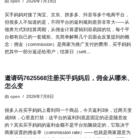
由
open
2026年7月19日
买手妈妈对接了淘宝、京东、拼多多、抖音等多个电商平台，
但很多人不知道的是，不同平台的返利规则差异非常大——从
领券方式到结算周期，从佣金计算逻辑到容易踩的坑，每个平
台都有自己的一套规矩。先简单解释几个后面会反复提到的概
念：佣金（commission）是商家为推广支付的费用，买手妈妈
把其中一部分返还给用户；结算日（sett…
邀请码7625568注册买手妈妈后，佣金从哪来、
怎么变
由
open
2026年7月8日
很多人在买手妈妈上看到同一个商品，今天返利3块，过两天变
成8块，心里直打鼓：这平台的返利到底是固定的还是随意改
的？其实买手妈妈的返利金额不是平台拍脑袋定的，它取决于
商家设置的佣金率（commission rate）——也就是商家愿意为