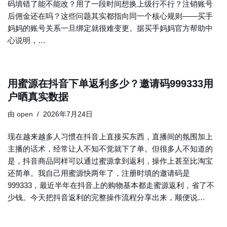
码填错了能不能改？用了一段时间想换上级行不行？注销账号
后佣金还在吗？这些问题其实都指向同一个核心规则——买手
妈妈的账号关系一旦绑定就很难变更。据买手妈妈官方帮助中
心说明，…
用蜜源在抖音下单返利多少？邀请码999333用
户晒真实数据
由
open
2026年7月24日
现在越来越多人习惯在抖音上直接买东西，直播间的氛围加上
主播的话术，经常让人不知不觉就下了单。但很多人不知道的
是，抖音商品同样可以通过蜜源拿到返利，操作上甚至比淘宝
还简单。我自己用蜜源快两年了，注册时填的邀请码是
999333，最近半年在抖音上的购物基本都走蜜源返利，省了不
少钱。今天把抖音返利的完整操作流程分享出来，顺便说…