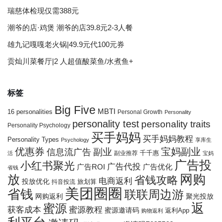
瑞慈体检现仅需388元
潮爷的店·鸡煲 潮爷的店39.8元2-3人餐
雄九记嘎嘎老火锅|49.9元代100元券
贡灿川菜餐厅|2 人超值酸菜鱼/水煮鱼+
标签
Big Five
MBTI
16 personalities
Personal Growth
Personality
personality test
personality traits
Personality Psychology
买手妈妈
买手妈妈教程
Personality Types
Psychology
享库生
优惠券
宝妈副业
信息流广告
副业
千千惠
副业推荐
活
宝妈
广告投
小红书聚光
广告代投
广告ROI
广告优化
省钱
网购
放
省钱攻略
电商返利
投放优化
抖音投流
旅划算
美团圈圈
省钱
联联周边游
网购返利
聚光投放
返
蜜源
获客成本
蜜源教程
蜜源邀请码
返利App
购物返利