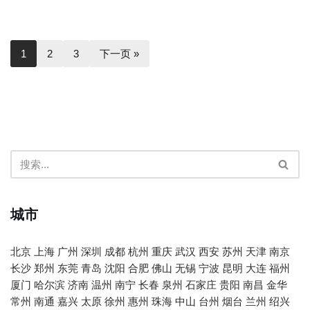
1
2
3
下一页 »
城市
北京
上海
广州
深圳
成都
杭州
重庆
武汉
西安
苏州
天津
南京
长沙
郑州
东莞
青岛
沈阳
合肥
佛山
无锡
宁波
昆明
大连
福州
厦门
哈尔滨
济南
温州
南宁
长春
泉州
石家庄
贵阳
南昌
金华
常州
南通
嘉兴
太原
徐州
惠州
珠海
中山
台州
烟台
兰州
绍兴