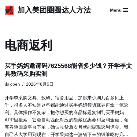
加入美团圈圈达人方法
Menu
跳
至
正
文
电商返利
买手妈妈邀请码7625568能省多少钱？开学季文
具数码采购实测
由
open
2026年8月5日
开学季采购文具、数码、宿舍用品，加起来少则几百多则上
千，很多人不知道这些都能通过买手妈妈领隐藏券再拿一笔返
利。具体操作不复杂：把你想买的商品标题复制到买手妈妈
APP里搜索，它会自动匹配对应的隐藏优惠券和返利金额，领
完券跳回原平台下单，确认收货后次月就能提现返利佣金。我
自己从大学用到现在，开学采购这一波省下来的钱够吃好几…