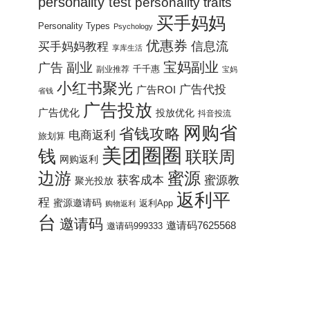
personality test
personality traits
买手妈妈
Personality Types
Psychology
优惠券
信息流
买手妈妈教程
享库生活
宝妈副业
广告
副业
千千惠
副业推荐
宝妈
小红书聚光
广告代投
广告ROI
省钱
广告投放
广告优化
投放优化
抖音投流
网购省
省钱攻略
电商返利
旅划算
美团圈圈
钱
联联周
网购返利
边游
蜜源
获客成本
蜜源教
聚光投放
返利平
程
蜜源邀请码
返利App
购物返利
台
邀请码
邀请码7625568
邀请码999333