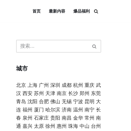
首页
最新内容
爆品福利
城市
北京
上海
广州
深圳
成都
杭州
重庆
武
汉
西安
苏州
天津
南京
长沙
郑州
东莞
青岛
沈阳
合肥
佛山
无锡
宁波
昆明
大
连
福州
厦门
哈尔滨
济南
温州
南宁
长
春
泉州
石家庄
贵阳
南昌
金华
常州
南
通
嘉兴
太原
徐州
惠州
珠海
中山
台州