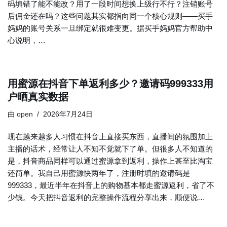
码填错了能不能改？用了一段时间想换上级行不行？注销账号
后佣金还在吗？这些问题其实都指向同一个核心规则——买手
妈妈的账号关系一旦绑定就很难变更。据买手妈妈官方帮助中
心说明，…
用蜜源在抖音下单返利多少？邀请码999333用
户晒真实数据
由
open
2026年7月24日
现在越来越多人习惯在抖音上直接买东西，直播间的氛围加上
主播的话术，经常让人不知不觉就下了单。但很多人不知道的
是，抖音商品同样可以通过蜜源拿到返利，操作上甚至比淘宝
还简单。我自己用蜜源快两年了，注册时填的邀请码是
999333，最近半年在抖音上的购物基本都走蜜源返利，省了不
少钱。今天把抖音返利的完整操作流程分享出来，顺便说…