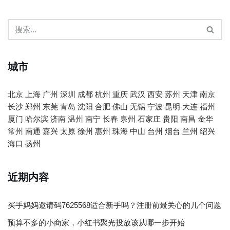
城市
北京
上海
广州
深圳
成都
杭州
重庆
武汉
西安
苏州
天津
南京
长沙
郑州
东莞
青岛
沈阳
合肥
佛山
无锡
宁波
昆明
大连
福州
厦门
哈尔滨
济南
温州
南宁
长春
泉州
石家庄
贵阳
南昌
金华
常州
南通
嘉兴
太原
徐州
惠州
珠海
中山
台州
烟台
兰州
绍兴
海口
扬州
近期内容
买手妈妈邀请码7625568适合新手吗？注册前最关心的几个问题
预算不多的小商家，小红书聚光投放该从哪一步开始