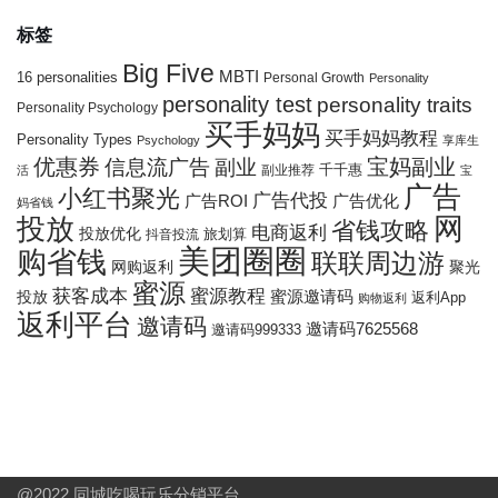
标签
Big Five
MBTI
16 personalities
Personal Growth
Personality
personality test
personality traits
Personality Psychology
买手妈妈
买手妈妈教程
Personality Types
Psychology
享库生
优惠券
宝妈副业
信息流广告
副业
千千惠
副业推荐
活
宝
广告
小红书聚光
广告代投
广告ROI
广告优化
妈省钱
网
投放
省钱攻略
电商返利
投放优化
抖音投流
旅划算
美团圈圈
购省钱
联联周边游
网购返利
聚光
蜜源
获客成本
蜜源教程
投放
蜜源邀请码
返利App
购物返利
返利平台
邀请码
邀请码7625568
邀请码999333
@2022
同城吃喝玩乐分销平台