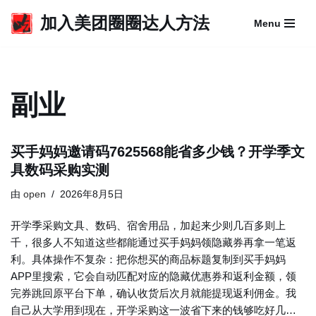
加入美团圈圈达人方法
Menu
跳
至
正
文
副业
买手妈妈邀请码7625568能省多少钱？开学季文
具数码采购实测
由
open
2026年8月5日
开学季采购文具、数码、宿舍用品，加起来少则几百多则上
千，很多人不知道这些都能通过买手妈妈领隐藏券再拿一笔返
利。具体操作不复杂：把你想买的商品标题复制到买手妈妈
APP里搜索，它会自动匹配对应的隐藏优惠券和返利金额，领
完券跳回原平台下单，确认收货后次月就能提现返利佣金。我
自己从大学用到现在，开学采购这一波省下来的钱够吃好几…