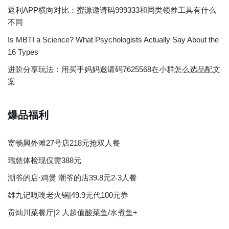
返利APP横向对比：蜜源邀请码999333和同类领券工具有什么
不同
Is MBTI a Science? What Psychologists Actually Say About the
16 Types
进阶分享玩法：用买手妈妈邀请码7625568在小群怎么选品配文
案
爆品福利
寄畅興外滩27号店218元抢双人餐
瑞慈体检现仅需388元
潮爷的店·鸡煲 潮爷的店39.8元2-3人餐
雄九记嘎嘎老火锅|49.9元代100元券
贡灿川菜餐厅|2 人超值酸菜鱼/水煮鱼+