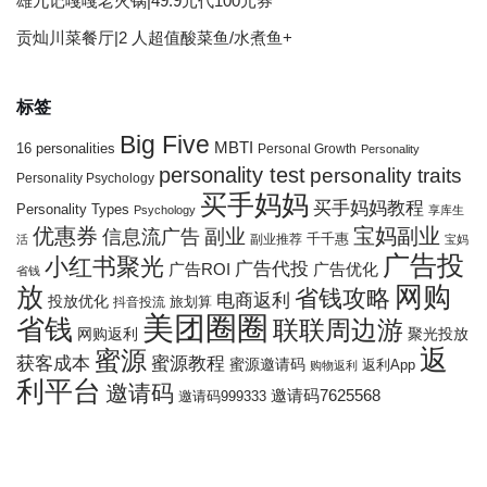
雄九记嘎嘎老火锅|49.9元代100元券
贡灿川菜餐厅|2 人超值酸菜鱼/水煮鱼+
标签
Big Five
MBTI
16 personalities
Personal Growth
Personality
personality test
personality traits
Personality Psychology
买手妈妈
买手妈妈教程
Personality Types
Psychology
享库生
优惠券
宝妈副业
信息流广告
副业
千千惠
副业推荐
活
宝妈
广告投
小红书聚光
广告代投
广告ROI
广告优化
省钱
网购
放
省钱攻略
电商返利
投放优化
抖音投流
旅划算
美团圈圈
省钱
联联周边游
网购返利
聚光投放
返
蜜源
获客成本
蜜源教程
蜜源邀请码
返利App
购物返利
利平台
邀请码
邀请码7625568
邀请码999333