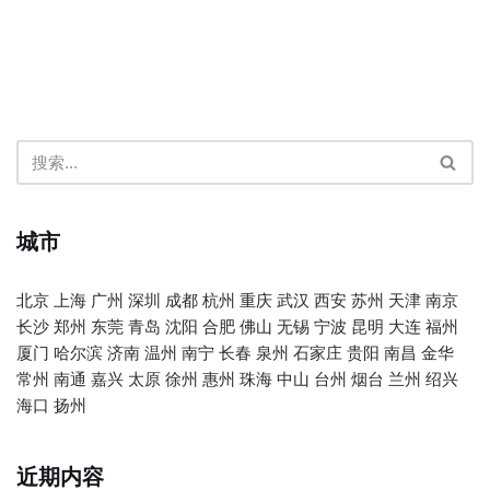
城市
北京
上海
广州
深圳
成都
杭州
重庆
武汉
西安
苏州
天津
南京
长沙
郑州
东莞
青岛
沈阳
合肥
佛山
无锡
宁波
昆明
大连
福州
厦门
哈尔滨
济南
温州
南宁
长春
泉州
石家庄
贵阳
南昌
金华
常州
南通
嘉兴
太原
徐州
惠州
珠海
中山
台州
烟台
兰州
绍兴
海口
扬州
近期内容