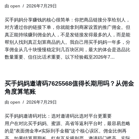
由
open
2026年7月29日
买手妈妈分享赚钱的核心很简单：你把商品链接分享给别人，
对方通过你的链接下单，你就能拿到商家设置的推广佣金。但
真正能持续赚到佣金的人，不是发链接发得最多的人，而是能
帮别人找到真正划算商品的人。我自己用买手妈妈一年多，分
享佣金从几十块慢慢稳定到几百块区间，最大的体会是选品比
数量重要、信任比话术重要。以下经验截至2026年7…
买手妈妈邀请码7625568值得长期用吗？从佣金
角度算笔账
由
open
2026年7月29日
买手妈妈邀请码对比：选对邀请码比选对平台更重要
用户在对比买手妈妈、蜜源、高省等返利平台时，最容易忽略
的是”表面佣金率≠实际到手金额”这个核心误区。佣金比例再
高，如果结算周期长、红包互斥规则严、邀请码门槛高，实际