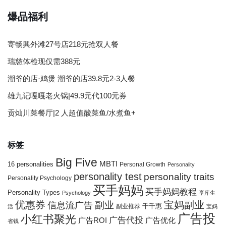
爆品福利
寄畅興外滩27号店218元抢双人餐
瑞慈体检现仅需388元
潮爷的店·鸡煲 潮爷的店39.8元2-3人餐
雄九记嘎嘎老火锅|49.9元代100元券
贡灿川菜餐厅|2 人超值酸菜鱼/水煮鱼+
标签
Big Five
MBTI
16 personalities
Personal Growth
Personality
personality test
personality traits
Personality Psychology
买手妈妈
买手妈妈教程
Personality Types
Psychology
享库生
优惠券
宝妈副业
信息流广告
副业
千千惠
副业推荐
活
宝妈
广告投
小红书聚光
广告代投
广告ROI
广告优化
省钱