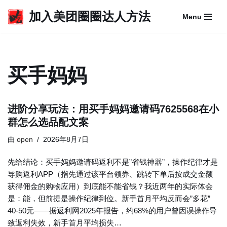
加入美团圈圈达人方法
Menu
跳
至
正
文
买手妈妈
进阶分享玩法：用买手妈妈邀请码7625568在小
群怎么选品配文案
由
open
2026年8月7日
先给结论：买手妈妈邀请码返利不是”省钱神器”，操作纪律才是
导购返利APP（指先通过该平台领券、跳转下单后按成交金额
获得佣金的购物应用）到底能不能省钱？我近两年的实际体会
是：能，但前提是操作纪律到位。新手首月平均反而会”多花”
40-50元——据返利网2025年报告，约68%的用户曾因误操作导
致返利失效，新手首月平均损失…