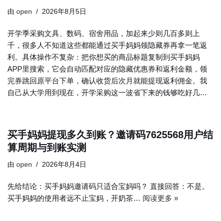
由
open
2026年8月5日
开学季采购文具、数码、宿舍用品，加起来少则几百多则上
千，很多人不知道这些都能通过买手妈妈领隐藏券再拿一笔返
利。具体操作不复杂：把你想买的商品标题复制到买手妈妈
APP里搜索，它会自动匹配对应的隐藏优惠券和返利金额，领
完券跳回原平台下单，确认收货后次月就能提现返利佣金。我
自己从大学用到现在，开学采购这一波省下来的钱够吃好几…
买手妈妈提现多久到账？邀请码7625568用户结
算周期与到账实测
由
open
2026年8月4日
先给结论：买手妈妈邀请码只适合宝妈吗？ 直接回答：不是。
买手妈妈的使用者远不止宝妈，开奶茶…
阅读更多 »