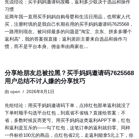
先说结论：买手妈妈邀请码攻略，返利多少取决于选品和操作
习惯
近两年我一直用买手妈妈自购母婴和生活日用品，也帮家人代
买，注册时填的是我自己长期在用的买手妈妈邀请码7625568，
一路用到现在。被问得最多的问题是”淘宝、京东、拼多多哪个
返利高”，我的答案很直接：返利差距主要来自选品和操作习
惯，而不是平台本身。佣金率由商家在…
分享给朋友总被拉黑？买手妈妈邀请码7625568
用户总结不讨人嫌的分享技巧
由
open
2026年8月1日
先给结论：用买手妈妈邀请码下单，点掉红包那单返利就没了
下单时顺手勾选平台红包，到底省不省钱？直接给答案：不
省，多数时候反而更亏。用买手妈妈这类返利APP下单，红包
和返利是互斥的——勾了红包，这笔订单的返利就归零。同样
一件标价100元的商品，点红包省2元，走返利能拿5元上下，你