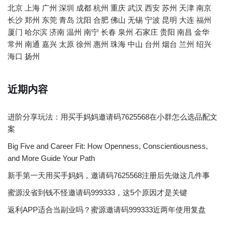
北京
上海
广州
深圳
成都
杭州
重庆
武汉
西安
苏州
天津
南京
长沙
郑州
东莞
青岛
沈阳
合肥
佛山
无锡
宁波
昆明
大连
福州
厦门
哈尔滨
济南
温州
南宁
长春
泉州
石家庄
贵阳
南昌
金华
常州
南通
嘉兴
太原
徐州
惠州
珠海
中山
台州
烟台
兰州
绍兴
海口
扬州
近期内容
进阶分享玩法：用买手妈妈邀请码7625568在小群怎么选品配文
案
Big Five and Career Fit: How Openness, Conscientiousness,
and More Guide Your Path
新手第一天用买手妈妈，邀请码7625568注册后先做这几件事
蜜源没省到钱不怪邀请码999333，这5个原因才是关键
返利APP适合当副业吗？蜜源邀请码999333近两年使用复盘