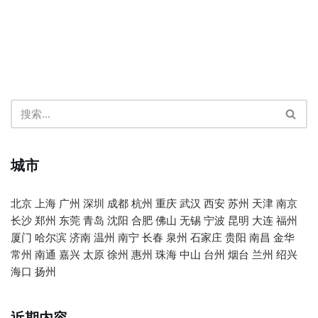
城市
北京
上海
广州
深圳
成都
杭州
重庆
武汉
西安
苏州
天津
南京
长沙
郑州
东莞
青岛
沈阳
合肥
佛山
无锡
宁波
昆明
大连
福州
厦门
哈尔滨
济南
温州
南宁
长春
泉州
石家庄
贵阳
南昌
金华
常州
南通
嘉兴
太原
徐州
惠州
珠海
中山
台州
烟台
兰州
绍兴
海口
扬州