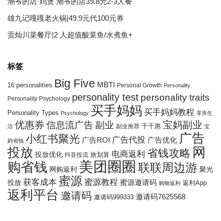
潮爷的店·鸡煲 潮爷的店39.8元2-3人餐
雄九记嘎嘎老火锅|49.9元代100元券
贡灿川菜餐厅|2 人超值酸菜鱼/水煮鱼+
标签
Big Five
MBTI
16 personalities
Personal Growth
Personality
personality test
personality traits
Personality Psychology
买手妈妈
买手妈妈教程
Personality Types
Psychology
享库生
优惠券
宝妈副业
信息流广告
副业
千千惠
副业推荐
活
宝
广告
小红书聚光
广告代投
广告ROI
广告优化
妈省钱
网
投放
省钱攻略
电商返利
投放优化
抖音投流
旅划算
美团圈圈
购省钱
联联周边游
网购返利
聚光
蜜源
获客成本
蜜源教程
投放
蜜源邀请码
返利App
购物返利
返利平台
邀请码
邀请码7625568
邀请码999333